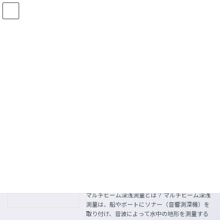
コ
ナ
ン
ビ
テ
ゲ
ン
ー
ツ
シ
コラム
へ
ョ
ス
ン
キ
に
ッ
移
HOME
コラム
マルチビーム
プ
動
マルチビーム
マルチビーム深浅測量
ICT
2023年11月1日
マルチビーム深浅測量とは？ マルチビーム深浅
測量は、船やボートにソナー（音響測深機）を
取り付け、音波によって水中の地形を測量する