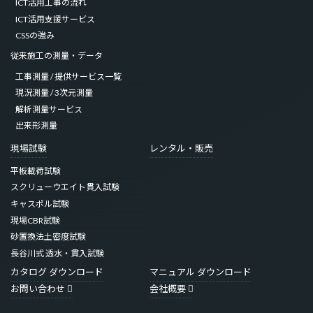
ICT活用工事の流れ
ICT活用支援サービス
CSSの強み
従来施工の測量・データ
工事測量 / 提供サービス一覧
現況測量 / 3次元測量
解析測量サービス
出来形測量
現場試験
レンタル・販売
平板載荷試験
スクリューウエイト貫入試験
キャスポル試験
現場CBR試験
砂置換法土密度試験
長谷川式 透水・貫入試験
カタログ
マニュアル
お問い合わせ
会社概要