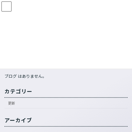
コ
ナ
ン
ビ
テ
ゲ
ン
ー
ツ
シ
css-t.a
へ
ョ
ス
ン
キ
に
ッ
移
HOME
css-t.a
プ
動
ブログ はありません。
カテゴリー
更新
アーカイブ