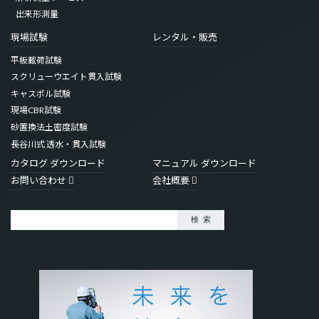
出来形測量
現場試験
レンタル・販売
平板載荷試験
スクリューウエイト貫入試験
キャスポル試験
現場CBR試験
砂置換法土密度試験
長谷川式 透水・貫入試験
カタログ
マニュアル
お問い合わせ
会社概要
検索