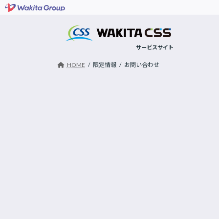
コ
ナ
ン
ビ
テ
ゲ
ン
ー
HOME
限定情報
お問い合わせ
ツ
シ
へ
ョ
ス
ン
キ
に
ッ
移
プ
動